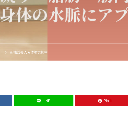
せ
新機器導入★体験実施中
LINE
Pin it