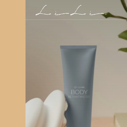
セス
オリジナル腸管リリース
ージ