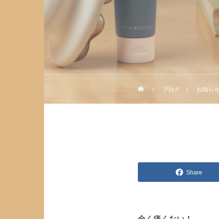
テ
ブログ
お知ら
Share
全く痛くない！