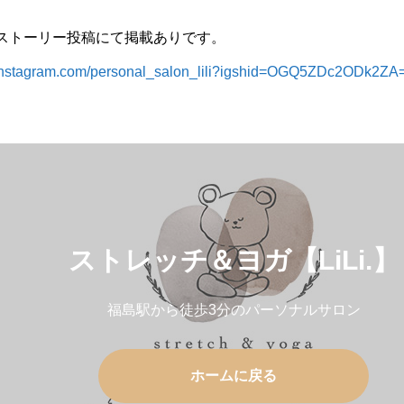
ストーリー投稿にて掲載ありです。
//instagram.com/personal_salon_lili?igshid=OGQ5ZDc2ODk2ZA
ストレッチ＆ヨガ【LiLi.】
福島駅から徒歩3分のパーソナルサロン
ホームに戻る