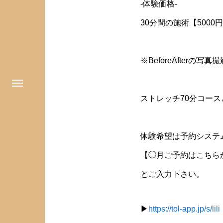
-体験価格-
30分間の施術【5000
※BeforeAfter
ストレッチ70分コー
体験希望は予約システ
【◯月ご予約はこちら
とご入力下さい。
▶︎
https://tol-app.jp/s/lili