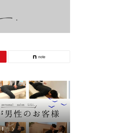
note
迎！