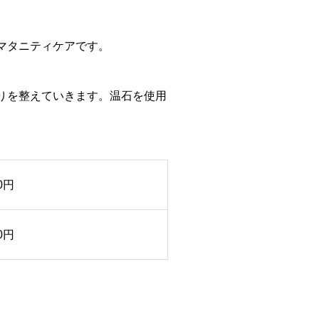
マタニティケアです。
りを整えていきます。温石を使用
00円
00円