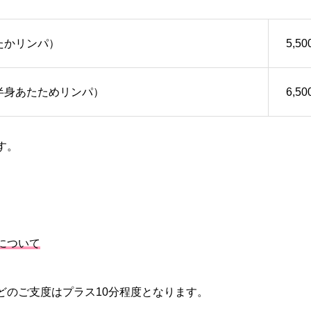
たかリンパ）
5,5
半身あたためリンパ）
6,5
す。
について
どのご支度はプラス10分程度となります。